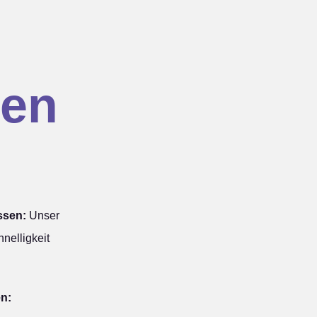
en
ssen:
Unser
nelligkeit
en: