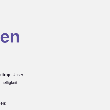
en
ttrop:
Unser
nelligkeit
hen: