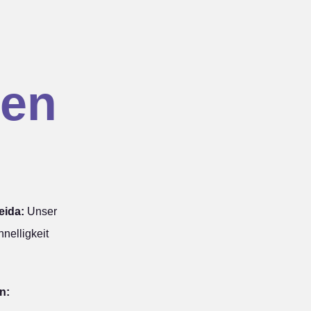
en
eida:
Unser
nelligkeit
n: