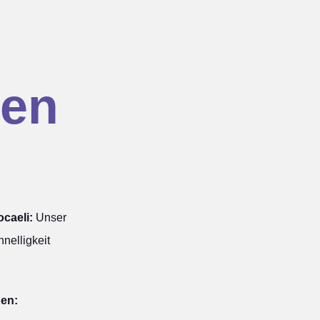
en
caeli:
Unser
nelligkeit
hen: