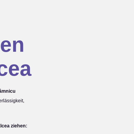
en
cea
Râmnicu
lässigkeit,
lcea ziehen: