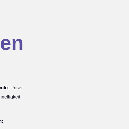
en
nlo:
Unser
nelligkeit
n: