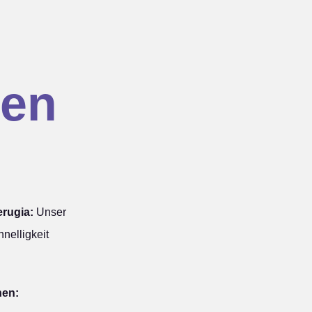
en
rugia:
Unser
nelligkeit
hen: