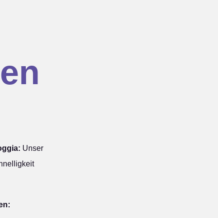
en
oggia:
Unser
nelligkeit
en: